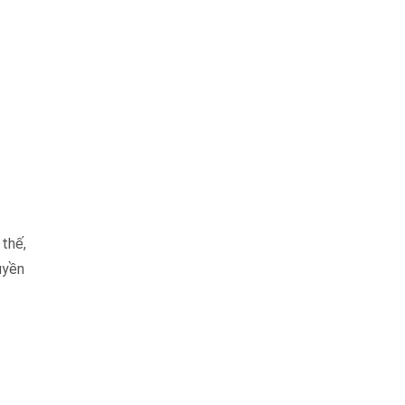
 thế,
uyền