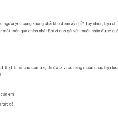
ho người yêu cũng không phải khó đoán ấy nhỉ? Tuy nhiên, bạn chỉ
 một món quà chính nhé! Bởi vì con gái vẫn muốn nhận được qu
t thật tỉ mỉ cho con trai, thì đó là vì cô nàng muốn chúc bạn luô
!
g của em
h tất cả