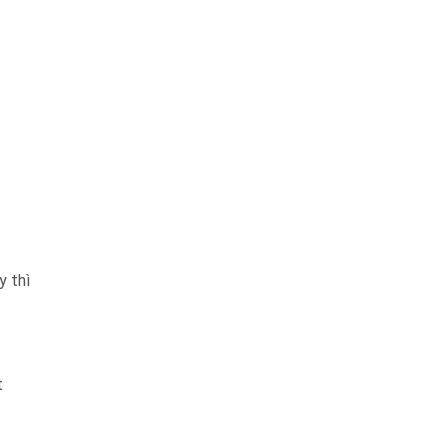
y thì
t