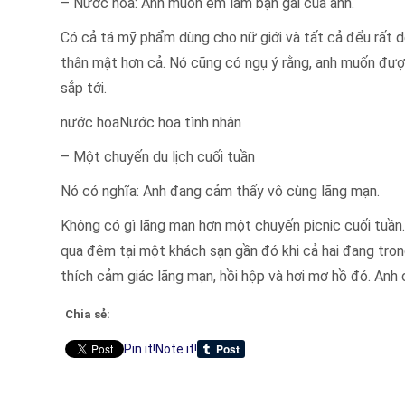
– Nước hoa: Anh muốn em làm bạn gái của anh.
Có cả tá mỹ phẩm dùng cho nữ giới và tất cả đểu rất 
thân mật hơn cả. Nó cũng có ngụ ý rằng, anh muốn đư
sắp tới.
nước hoaNước hoa tình nhân
– Một chuyến du lịch cuối tuần
Nó có nghĩa: Anh đang cảm thấy vô cùng lãng mạn.
Không có gì lãng mạn hơn một chuyến picnic cuối tuần.
qua đêm tại một khách sạn gần đó khi cả hai đang tron
thích cảm giác lãng mạn, hồi hộp và hơi mơ hồ đó. An
Chia sẻ:
Pin it!
Note it!