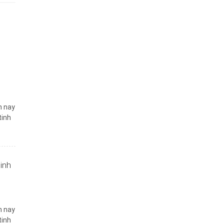
n nay
tinh
inh
n nay
tinh