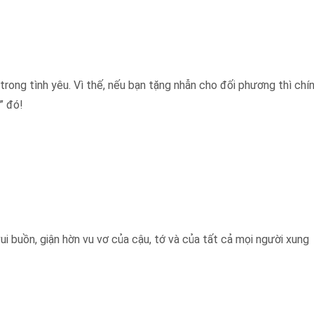
ong tình yêu. Vì thế, nếu bạn tặng nhẫn cho đối phương thì chín
” đó!
ui buồn, giận hờn vu vơ của cậu, tớ và của tất cả mọi người xung