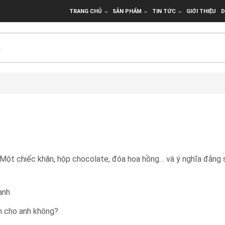
TRANG CHỦ
SẢN PHẨM
TIN TỨC
GIỚI THIỆU
D
Một chiếc khăn, hộp chocolate, đóa hoa hồng… và ý nghĩa đằng 
anh
h cho anh không?