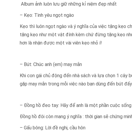
Album ảnh luôn lưu giữ những kỉ niệm đẹp nhất
– Kẹo: Tình yêu ngọt ngào
Kẹo thì luôn ngọt ngào và ý nghĩa của việc tặng kẹo c
tặng kẹo như một vật đính kèm chứ đừng tặng kẹo như
hơn là nhận được một vài viên kẹo nhỏ í!
– Bút: Chúc anh (em) may mắn
Khi con gái chủ động đến nhà sách và lựa chọn 1 cây bú
gặp may mắn trong mỗi việc nào bạn dùng đến bút đấy
– Đồng hồ đeo tay: Hãy để anh là một phần cuộc sốn
Đồng hồ đôi còn mang ý nghĩa : thời gian sẽ chứng min
– Gấu bông: Lời đề nghị, cầu hôn