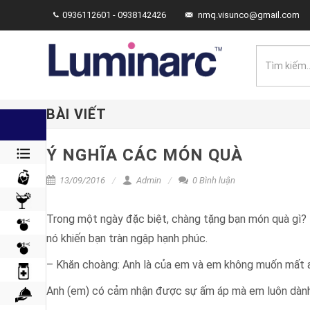
0936112601 - 0938142426
nmq.visunco@gmail.com
BÀI VIẾT
Ý NGHĨA CÁC MÓN QUÀ
13/09/2016
Admin
0 Bình luận
Trong một ngày đặc biệt, chàng tặng bạn món quà gì? 
nó khiến bạn tràn ngập hạnh phúc.
– Khăn choàng: Anh là của em và em không muốn mất 
Anh (em) có cảm nhận được sự ấm áp mà em luôn dàn