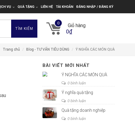
ỊCH VỤ
QUÀ TẶNG
LIÊN HỆ
TÀI KHOẢN
ĐĂNG NHẬP / ĐĂNG KÝ
0
Giỏ hàng
TÌM KIẾM
0₫
Trang chủ
Blog - TƯ VẤN TIÊU DÙNG
Ý NGHĨA CÁC MÓN QUÀ
BÀI VIẾT MỚI NHẤT
Ý NGHĨA CÁC MÓN QUÀ
0 bình luận
Ý nghĩa quà tặng
sau
0 bình luận
Quà tặng doanh nghiệp
0 bình luận