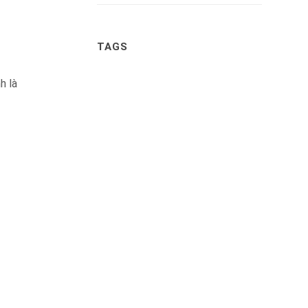
TAGS
h là