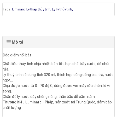
Tags:
luminarc,
Ly thấp thủy tinh,
Ly,
ly thủy tinh,
Mô tả
Đặc điểm nổi bật
Chất liệu thủy tinh chịu nhiệt bền tốt, hạn chế trầy xước, dễ chùi
rửa.
Ly thuỷ tinh có dung tích 320 ml, thích hợp dùng uống bia, trà, nước
ngọt,...
Chịu được nước từ 0 - 70 độ C, dùng được với máy rửa chén, lò vi
sóng.
Chân đế ly nước dày chống nóng, thân bầu dễ cầm nắm.
Thương hiệu Luminarc - Pháp,
sản xuất tại Trung Quốc, đảm bảo
chất lượng.