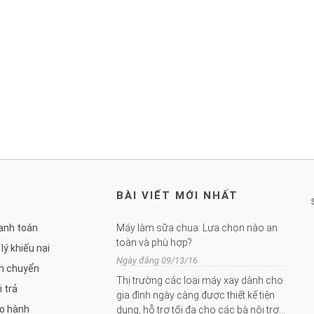
BÀI VIẾT MỚI NHẤT
anh toán
Máy làm sữa chua: Lựa chọn nào an
toàn và phù hợp?
 lý khiếu nại
Ngày đăng 09/13/16
ận chuyển
Thị trường các loại máy xay dành cho
i trả
gia đình ngày càng được thiết kế tiện
o hành
dụng, hỗ trợ tối đa cho các bà nội trợ…