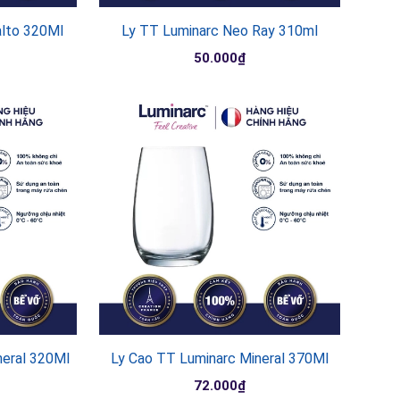
alto 320Ml
Ly TT Luminarc Neo Ray 310ml
50.000₫
neral 320Ml
Ly Cao TT Luminarc Mineral 370Ml
72.000₫