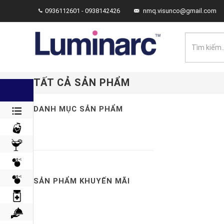
0936112601 - 0938142426
nmq.visunco@gmail.com
TẤT CẢ SẢN PHẨM
DANH MỤC SẢN PHẨM
SẢN PHẨM KHUYẾN MÃI