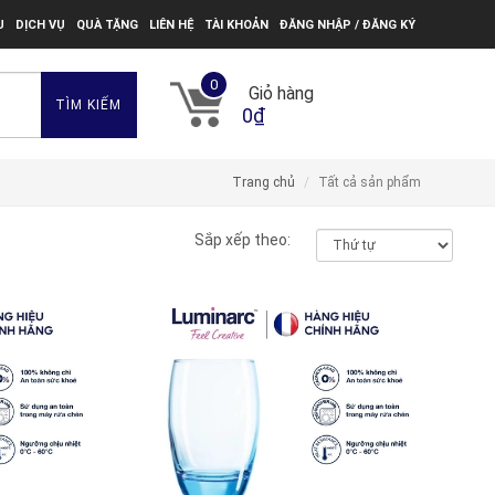
U
DỊCH VỤ
QUÀ TẶNG
LIÊN HỆ
TÀI KHOẢN
ĐĂNG NHẬP / ĐĂNG KÝ
0
Giỏ hàng
TÌM KIẾM
0₫
Trang chủ
Tất cả sản phẩm
Sắp xếp theo: