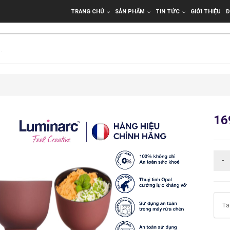
TRANG CHỦ
SẢN PHẨM
TIN TỨC
GIỚI THIỆU
D
16
Ta