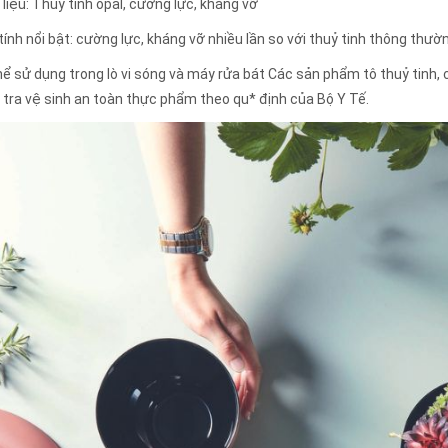
 liệu: Thuỷ tinh opal, cường lực, kháng vỡ
tính nổi bật: cường lực, kháng vỡ nhiều lần so với thuỷ tinh thông thườ
hể sử dụng trong lò vi sóng và máy rửa bát Các sản phẩm tô thuỷ tinh,
 tra vệ sinh an toàn thực phẩm theo qu* định của Bộ Y Tế.