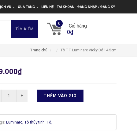
ỊCH VỤ
QUÀ TẶNG
LIÊN HỆ
TÀI KHOẢN
ĐĂNG NHẬP / ĐĂNG KÝ
0
Giỏ hàng
TÌM KIẾM
0₫
Trang chủ
Tô TT Luminarc Vicky Đỏ 14.5cm
9.000₫
THÊM VÀO GIỎ
gs:
Luminarc,
Tô thủy tinh,
Tô,