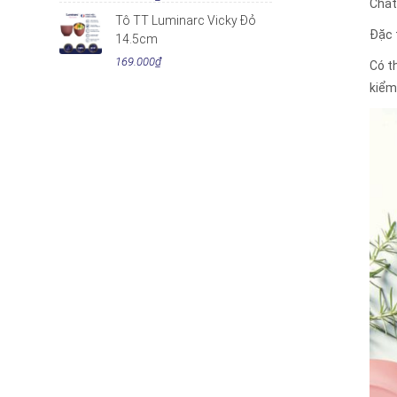
Chất
Tô TT Luminarc Vicky Đỏ
Đặc 
14.5cm
169.000₫
Có t
kiểm