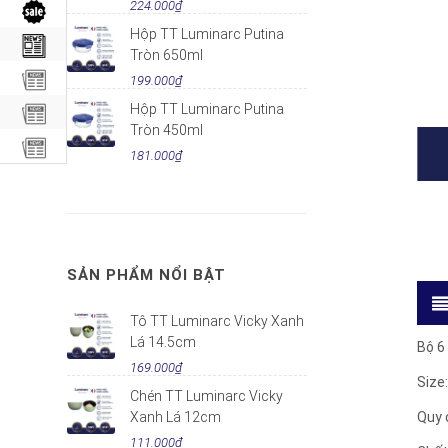
224.000₫
Hộp TT Luminarc Putina
Tròn 650ml
199.000₫
Hộp TT Luminarc Putina
Tròn 450ml
181.000₫
SẢN PHẨM NỔI BẬT
Tô TT Luminarc Vicky Xanh
Lá 14.5cm
Bộ 6
169.000₫
Size
Chén TT Luminarc Vicky
Quy c
Xanh Lá 12cm
111.000₫