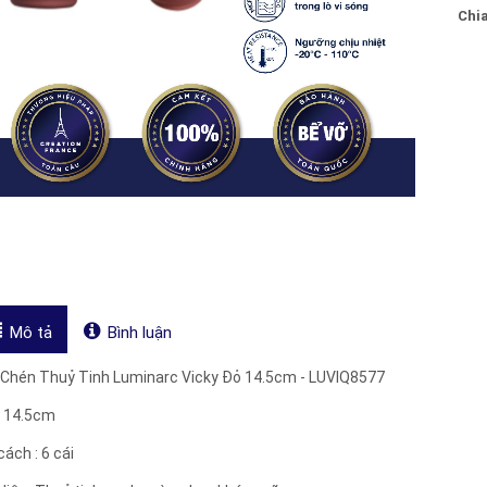
Chia
Mô tả
Bình luận
 Chén Thuỷ Tinh Luminarc Vicky Đỏ 14.5cm - LUVIQ8577
: 14.5cm
ách : 6 cái