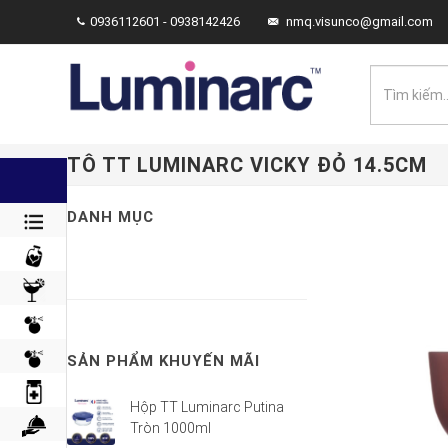
0936112601 - 0938142426
nmq.visunco@gmail.com
TÔ TT LUMINARC VICKY ĐỎ 14.5CM
DANH MỤC
SẢN PHẨM KHUYẾN MÃI
Hộp TT Luminarc Putina
Tròn 1000ml