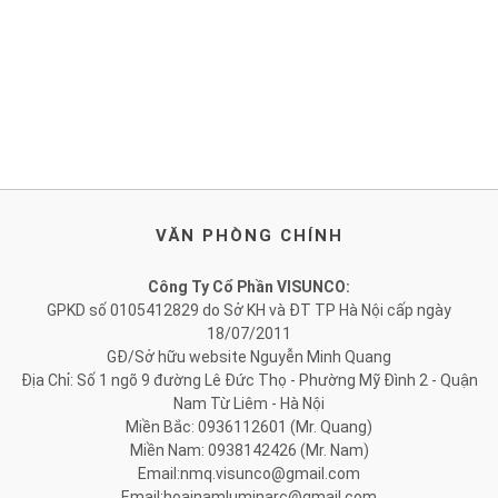
VĂN PHÒNG CHÍNH
Công Ty Cổ Phần VISUNCO:
GPKD số 0105412829 do Sở KH và ĐT TP Hà Nội cấp ngày
18/07/2011
GĐ/Sở hữu website Nguyễn Minh Quang
Địa Chỉ: Số 1 ngõ 9 đường Lê Đức Thọ - Phường Mỹ Đình 2 - Quận
Nam Từ Liêm - Hà Nội
Miền Bắc: 0936112601 (Mr. Quang)
Miền Nam: 0938142426 (Mr. Nam)
Email:nmq.visunco@gmail.com
Email:hoainamluminarc@gmail.com