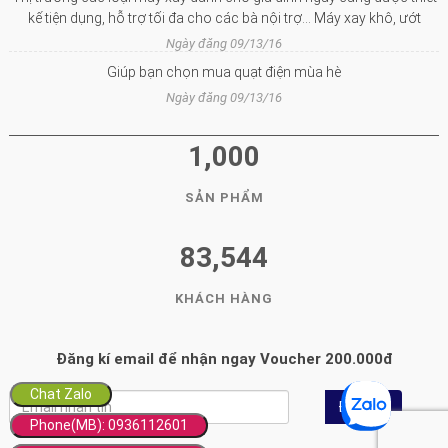
kế tiện dụng, hỗ trợ tối đa cho các bà nội trợ… Máy xay khô, ướt
Ngày đăng 09/13/16
Giúp bạn chọn mua quạt điện mùa hè
Ngày đăng 09/13/16
1,000
SẢN PHẨM
83,544
KHÁCH HÀNG
Đăng kí email để nhận ngay Voucher 200.000đ
Chat Zalo
Đăng ký
Chat Zalo
Phone(MB): 0936112601