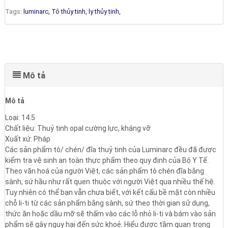
Tags:
luminarc,
Tô thủy tinh,
ly thủy tinh,
Mô tả
Mô tả
Loại: 14.5
Chất liệu: Thuỷ tinh opal cường lực, kháng vỡ
Xuất xứ: Pháp
Các sản phẩm tô/ chén/ đĩa thuỷ tinh của Luminarc đều đã được
kiểm tra vệ sinh an toàn thực phẩm theo quy định của Bộ Y Tế.
Theo văn hoá của người Việt, các sản phẩm tô chén đĩa bằng
sành, sứ hầu như rất quen thuộc với người Việt qua nhiều thế hệ.
Tuy nhiên có thể bạn vẫn chưa biết, với kết cấu bề mặt còn nhiều
chỗ li-ti từ các sản phẩm bằng sành, sứ theo thời gian sử dụng,
thức ăn hoặc dầu mỡ sẽ thấm vào các lỗ nhỏ li-ti và bám vào sản
phẩm sẽ gây nguy hại đến sức khoẻ. Hiểu được tầm quan trọng