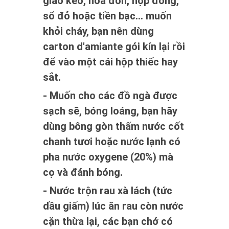
giao kèo, hóa đơn, hợp đồng,
sổ đỏ hoặc tiền bạc... muốn
khỏi cháy, bạn nên dùng
carton d'amiante gói kín lại rồi
để vào một cái hộp thiếc hay
sắt.
- Muốn cho các đồ ngà được
sạch sẽ, bóng loáng, bạn hãy
dùng bông gòn thấm nước cốt
chanh tươi hoặc nước lạnh có
pha nước oxygene (20%) mà
cọ và đánh bóng.
- Nước trộn rau xà lách (tức
dầu giấm) lúc ăn rau còn nước
cặn thừa lại, các bạn chớ có