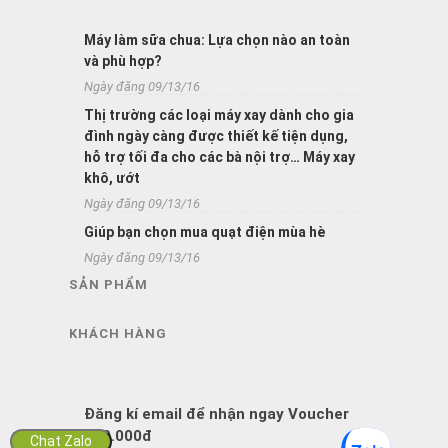
Máy làm sữa chua: Lựa chọn nào an toàn
và phù hợp?
Ngày đăng 09/13/16
Thị trường các loại máy xay dành cho gia
đình ngày càng được thiết kế tiện dụng,
hỗ trợ tối đa cho các bà nội trợ… Máy xay
khô, ướt
Ngày đăng 09/13/16
Giúp bạn chọn mua quạt điện mùa hè
Ngày đăng 09/13/16
SẢN PHẨM
KHÁCH HÀNG
Đăng kí email để nhận ngay Voucher
200.000đ
Chat Zalo