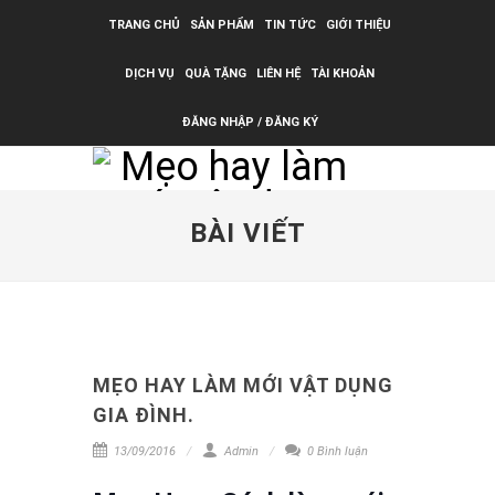
TRANG CHỦ
SẢN PHẨM
TIN TỨC
GIỚI THIỆU
DỊCH VỤ
QUÀ TẶNG
LIÊN HỆ
TÀI KHOẢN
ĐĂNG NHẬP / ĐĂNG KÝ
BÀI VIẾT
MẸO HAY LÀM MỚI VẬT DỤNG
GIA ĐÌNH.
13/09/2016
Admin
0 Bình luận