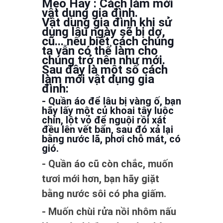
Mẹo Hay : Cách làm mới
vật dụng gia đình.
Vật dụng gia đình khi sử
dụng lâu ngày sẽ bị dơ,
cũ... nếu biết cách chúng
ta vẫn có thể làm cho
chúng trở nên như mới.
Sau đây là một số cách
làm mới vật dụng gia
đình:
- Quần áo để lâu bị vàng ố, bạn
hãy lấy một củ khoai tây luộc
chín, lột vỏ để nguội rồi xát
đều lên vết bẩn, sau đó xả lại
bằng nước lã, phơi chỗ mát, có
gió.
- Quần áo cũ còn chắc, muốn
tươi mới hơn, bạn hãy giặt
bằng nước sôi có pha giấm.
- Muốn chùi rửa nồi nhôm nấu