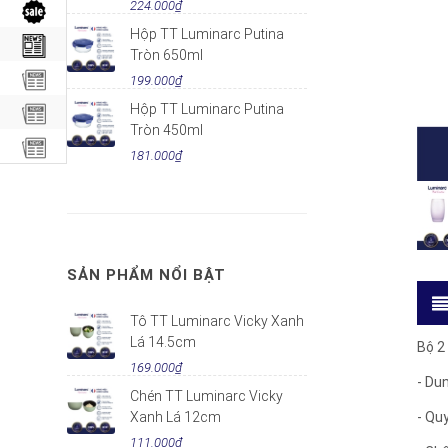
224.000₫
Hộp TT Luminarc Putina
Tròn 650ml
199.000₫
Hộp TT Luminarc Putina
Tròn 450ml
181.000₫
SẢN PHẨM NỔI BẬT
Tô TT Luminarc Vicky Xanh
Lá 14.5cm
Bộ 2
169.000₫
- Du
Chén TT Luminarc Vicky
- Quy
Xanh Lá 12cm
111.000₫