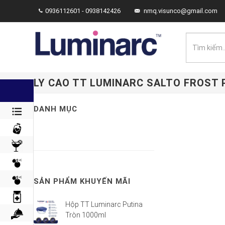
0936112601 - 0938142426
nmq.visunco@gmail.com
LY CAO TT LUMINARC SALTO FROST 
DANH MỤC
SẢN PHẨM KHUYẾN MÃI
Hộp TT Luminarc Putina
Tròn 1000ml