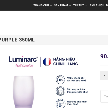
TRANG CHỦ
SẢN PHẨM
TIN TỨC
GIỚI THIỆU
D
PURPLE 350ML
90
Ta