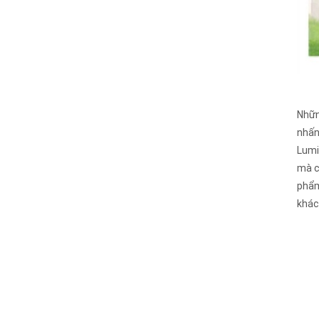
Nhữn
nhấn
Lumi
mà c
phẩm
khác