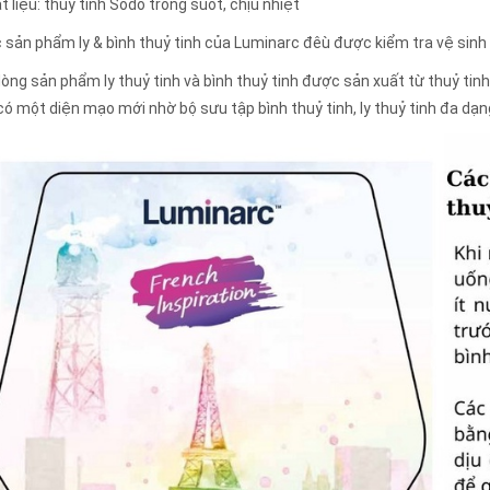
t liệu: thuỷ tinh Sodo trong suốt, chịu nhiệt
c sản phẩm ly & bình thuỷ tinh của Luminarc đêù được kiểm tra vệ sin
dòng sản phẩm ly thuỷ tinh và bình thuỷ tinh được sản xuất từ thuỷ tin
có một diện mạo mới nhờ bộ sưu tập bình thuỷ tinh, ly thuỷ tinh đa dạ