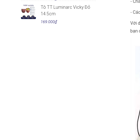
- Chấ
Tô TT Luminarc Vicky Đỏ
- Cá
14.5cm
169.000₫
Với 
bạn 