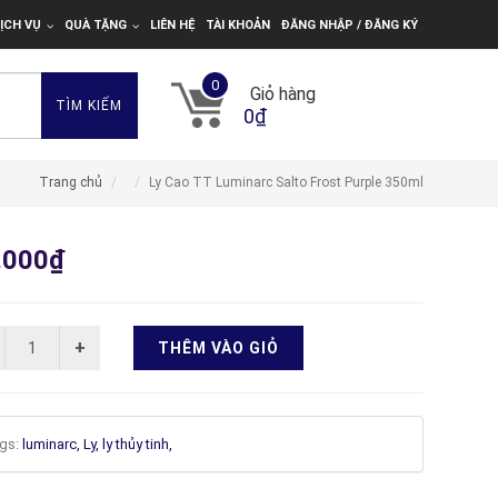
ỊCH VỤ
QUÀ TẶNG
LIÊN HỆ
TÀI KHOẢN
ĐĂNG NHẬP / ĐĂNG KÝ
0
Giỏ hàng
TÌM KIẾM
0₫
Trang chủ
Ly Cao TT Luminarc Salto Frost Purple 350ml
.000₫
THÊM VÀO GIỎ
gs:
luminarc,
Ly,
ly thủy tinh,