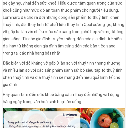
sẽ gây nguy hại đến sức khoẻ. Hiểu được tầm quan trọng của sức
khoẻ cũng như mức độ an toàn thực phẩm cho người tiêu dùng,
Luminarc đã cho ra đời những dòng sản phẩm tô thuỷ tinh, chén
thuỷ tinh, đĩa thuỷ tinh từ chất liệu thuỷ tinh Opal cường lực, kháng
vỡ gấp ba lần với nhiều màu sắc sang trọng phù hợp với mọi không
gian sống. Từ các gia đình truyền thống, đến các gia đình trẻ hiện
đại hay từ không gian gia đình ấm cúng đến các bàn tiệc sang
trọng tại các nhà hàng bật nhất.
Đặc biệt với độ kháng vỡ gấp 3 lần so với thuỷ tinh thông thường
và nhiều lần so với các sản phẩm sành sứ, bộ siêu tập tô thuỷ tinh,
chén thuỷ tinh và đĩa thuỷ tinh sẽ mang đến hiệu quả kinh tế cho
gia đình.
Hãy quan tâm đến sức khoẻ bằng cách thay đổi những vật dụng
hằng ngày trong văn hoá sinh hoạt ăn uống.