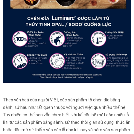
Theo văn hoá của người Việt, các sản phẩm tô chén đĩa bằng
sành, sứ hầu như rất quen thuộc với người Việt qua nhiều thế hệ.
Tuy nhiên có thể bạn vẫn chưa biết, với kế cầu bề mặt còn nhiều lỗ
li ti từ các sản phẩm bằng sành, sứ theo thời gian sử dụng, thức ăn
hoặc dầu mỡ sẽ thấm vào các lỗ nhỏ li ti này và bám vào sản phẩm