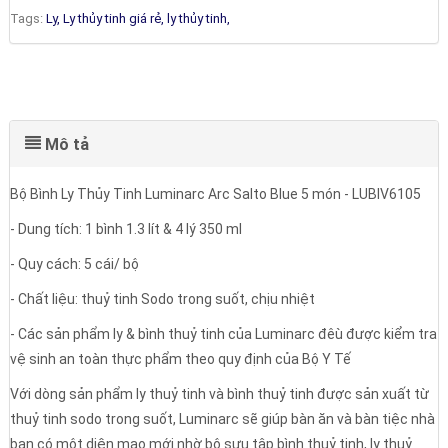
Tags:
Ly,
Ly thủy tinh giá rẻ,
ly thủy tinh,
Mô tả
Bộ Bình Ly Thủy Tinh Luminarc Arc Salto Blue 5 món - LUBIV6105
- Dung tích: 1 bình 1.3 lít & 4 lý 350 ml
- Quy cách: 5 cái/ bộ
- Chất liệu: thuỷ tinh Sodo trong suốt, chịu nhiệt
- Các sản phẩm ly & bình thuỷ tinh của Luminarc đêù được kiểm tra
vệ sinh an toàn thực phẩm theo quy định của Bộ Y Tế
Với dòng sản phẩm ly thuỷ tinh và bình thuỷ tinh được sản xuất từ
thuỷ tinh sodo trong suốt, Luminarc sẽ giúp bàn ăn và bàn tiệc nhà
bạn có một diện mạo mới nhờ bộ sưu tập bình thuỷ tinh, ly thuỷ