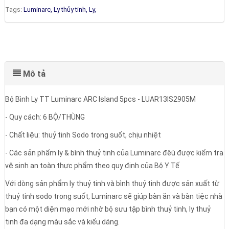
Tags:
Luminarc,
Ly thủy tinh,
Ly,
Mô tả
Bộ Bình Ly TT Luminarc ARC Island 5pcs - LUAR13IS2905M
- Quy cách: 6 BỘ/THÙNG
- Chất liệu: thuỷ tinh Sodo trong suốt, chịu nhiệt
- Các sản phẩm ly & bình thuỷ tinh của Luminarc đêù được kiểm tra
vệ sinh an toàn thực phẩm theo quy định của Bộ Y Tế
Với dòng sản phẩm ly thuỷ tinh và bình thuỷ tinh được sản xuất từ
thuỷ tinh sodo trong suốt, Luminarc sẽ giúp bàn ăn và bàn tiệc nhà
bạn có một diện mạo mới nhờ bộ sưu tập bình thuỷ tinh, ly thuỷ
tinh đa dạng màu sắc và kiểu dáng.