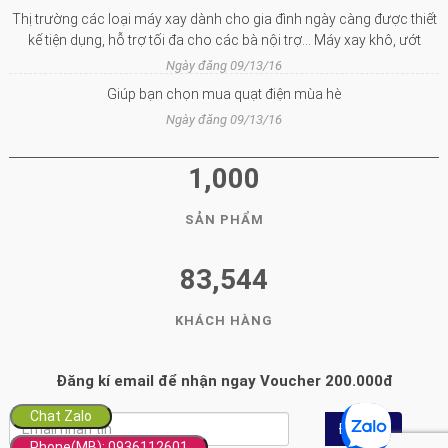
Thị trường các loại máy xay dành cho gia đình ngày càng được thiết
kế tiện dụng, hỗ trợ tối đa cho các bà nội trợ… Máy xay khô, ướt
Ngày đăng 09/13/16
Giúp bạn chọn mua quạt điện mùa hè
Ngày đăng 09/13/16
1,000
SẢN PHẨM
83,544
KHÁCH HÀNG
Đăng kí email để nhận ngay Voucher 200.000đ
Chat Zalo
Đăng ký
Chat Zalo
Phone(MB): 0936112601